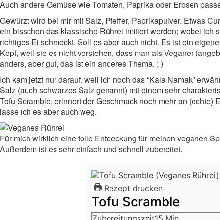
Auch andere Gemüse wie Tomaten, Paprika oder Erbsen passen
Gewürzt wird bei mir mit Salz, Pfeffer, Paprikapulver. Etwas C
ein bisschen das klassische Rührei imitiert werden; wobei ich s
richtiges Ei schmeckt. Soll es aber auch nicht. Es ist ein eigen
Kopf, weil sie es nicht verstehen, dass man als Veganer (angebl
anders, aber gut, das ist ein anderes Thema. ; )
Ich kam jetzt nur darauf, weil ich noch das “Kala Namak” erwäh
Salz (auch schwarzes Salz genannt) mit einem sehr charakter
Tofu Scramble, erinnert der Geschmack noch mehr an (echte) E
lasse ich es aber auch weg.
Für mich wirklich eine tolle Entdeckung für meinen veganen Spe
Außerdem ist es sehr einfach und schnell zubereitet.
Rezept drucken
Tofu Scramble
Minuten
Zubereitungszeit
15
Min.