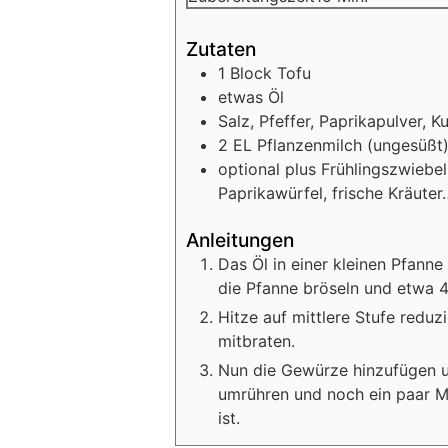
Zutaten
1
Block
Tofu
etwas
Öl
Salz, Pfeffer, Paprikapulver, 
2
EL
Pflanzenmilch
(ungesüßt
optional plus
Frühlingszwiebe
Paprikawürfel, frische Kräuter
Anleitungen
Das Öl in einer kleinen Pfanne
die Pfanne bröseln und etwa 4
Hitze auf mittlere Stufe red
mitbraten.
Nun die Gewürze hinzufügen u
umrühren und noch ein paar Mi
ist.