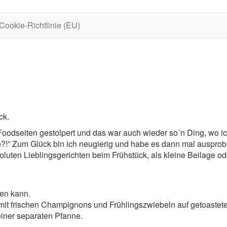
Cookie-Richtlinie (EU)
ck.
Foodseiten gestolpert und das war auch wieder so´n Ding, wo ich
n?!” Zum Glück bin ich neugierig und habe es dann mal ausprob
bsoluten Lieblingsgerichten beim Frühstück, als kleine Beilage o
ten kann.
 mit frischen Champignons und Frühlingszwiebeln auf getoaste
 einer separaten Pfanne.