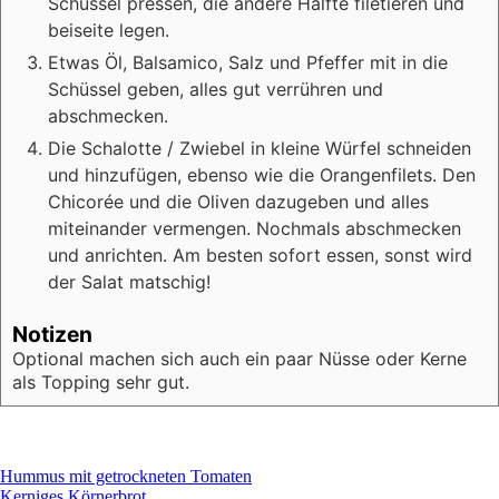
Schüssel pressen, die andere Hälfte filetieren und
beiseite legen.
Etwas Öl, Balsamico, Salz und Pfeffer mit in die
Schüssel geben, alles gut verrühren und
abschmecken.
Die Schalotte / Zwiebel in kleine Würfel schneiden
und hinzufügen, ebenso wie die Orangenfilets. Den
Chicorée und die Oliven dazugeben und alles
miteinander vermengen. Nochmals abschmecken
und anrichten. Am besten sofort essen, sonst wird
der Salat matschig!
Notizen
Optional machen sich auch ein paar Nüsse oder Kerne
als Topping sehr gut.
Beitragsnavigation
Hummus mit getrockneten Tomaten
Kerniges Körnerbrot