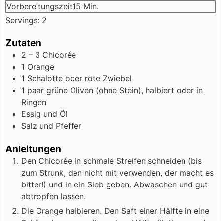
Minuten
Vorbereitungszeit
15
Min.
Servings:
2
Zutaten
2 – 3
Chicorée
1
Orange
1
Schalotte oder rote Zwiebel
1
paar
grüne Oliven (ohne Stein), halbiert oder in
Ringen
Essig und Öl
Salz und Pfeffer
Anleitungen
Den Chicorée in schmale Streifen schneiden (bis
zum Strunk, den nicht mit verwenden, der macht es
bitter!) und in ein Sieb geben. Abwaschen und gut
abtropfen lassen.
Die Orange halbieren. Den Saft einer Hälfte in eine