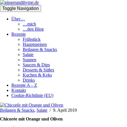
Toggle Navigation
Über…
…mich
…den Blog
Rezepte
Frühstück
Hauptspeisen
Beilagen & Snacks
Salate
Suppen
Saucen & Dips
Desserts & Süßes
Kuchen & Keks
Drinks
Rezepte A – Z
Kontakt
Cookie-Richtlinie (EU)
Beilagen & Snacks
,
Salate
/
9. April 2019
Chicorée mit Orange und Oliven