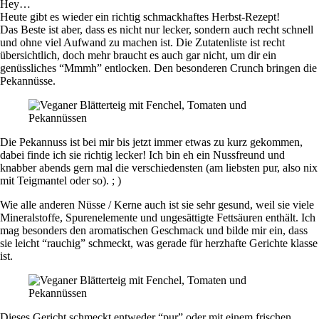
Hey…
Heute gibt es wieder ein richtig schmackhaftes Herbst-Rezept!
Das Beste ist aber, dass es nicht nur lecker, sondern auch recht schnell
und ohne viel Aufwand zu machen ist. Die Zutatenliste ist recht
übersichtlich, doch mehr braucht es auch gar nicht, um dir ein
genüssliches “Mmmh” entlocken. Den besonderen Crunch bringen die
Pekannüsse.
Die Pekannuss ist bei mir bis jetzt immer etwas zu kurz gekommen,
dabei finde ich sie richtig lecker! Ich bin eh ein Nussfreund und
knabber abends gern mal die verschiedensten (am liebsten pur, also nix
mit Teigmantel oder so). ; )
Wie alle anderen Nüsse / Kerne auch ist sie sehr gesund, weil sie viele
Mineralstoffe, Spurenelemente und ungesättigte Fettsäuren enthält. Ich
mag besonders den aromatischen Geschmack und bilde mir ein, dass
sie leicht “rauchig” schmeckt, was gerade für herzhafte Gerichte klasse
ist.
Dieses Gericht schmeckt entweder “pur” oder mit einem frischen,