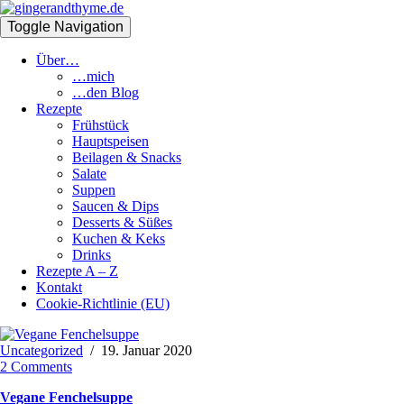
Toggle Navigation
Über…
…mich
…den Blog
Rezepte
Frühstück
Hauptspeisen
Beilagen & Snacks
Salate
Suppen
Saucen & Dips
Desserts & Süßes
Kuchen & Keks
Drinks
Rezepte A – Z
Kontakt
Cookie-Richtlinie (EU)
Uncategorized
/
19. Januar 2020
2 Comments
Vegane Fenchelsuppe