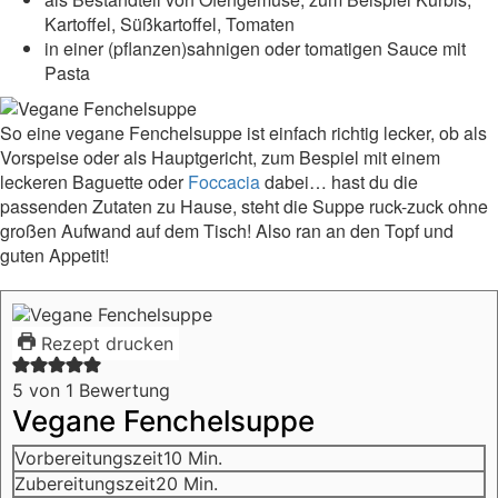
Kartoffel, Süßkartoffel, Tomaten
in einer (pflanzen)sahnigen oder tomatigen Sauce mit
Pasta
So eine vegane Fenchelsuppe ist einfach richtig lecker, ob als
Vorspeise oder als Hauptgericht, zum Bespiel mit einem
leckeren Baguette oder
Foccacia
dabei… hast du die
passenden Zutaten zu Hause, steht die Suppe ruck-zuck ohne
großen Aufwand auf dem Tisch! Also ran an den Topf und
guten Appetit!
Rezept drucken
5
von 1 Bewertung
Vegane Fenchelsuppe
Minuten
Vorbereitungszeit
10
Min.
Minuten
Zubereitungszeit
20
Min.