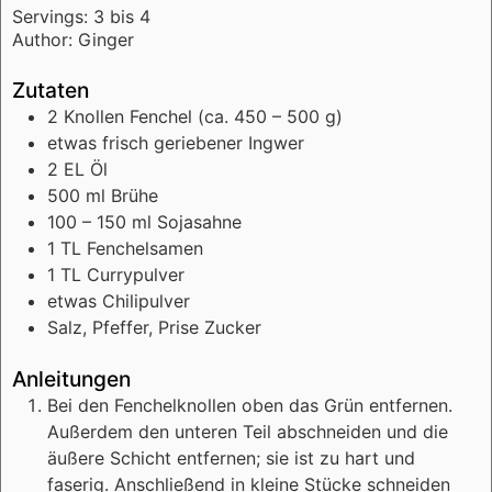
Servings:
3
bis 4
Author:
Ginger
Zutaten
2
Knollen
Fenchel (ca. 450 – 500 g)
etwas
frisch
geriebener Ingwer
2
EL
Öl
500
ml
Brühe
100
– 150 ml
Sojasahne
1
TL
Fenchelsamen
1
TL
Currypulver
etwas
Chilipulver
Salz, Pfeffer, Prise Zucker
Anleitungen
Bei den Fenchelknollen oben das Grün entfernen.
Außerdem den unteren Teil abschneiden und die
äußere Schicht entfernen; sie ist zu hart und
faserig. Anschließend in kleine Stücke schneiden