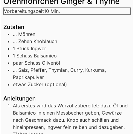
Ofenmöhrchen Ginger & Thyme
Minuten
Vorbereitungszeit
10
Min.
Zutaten
…
Möhren
…
Zehen
Knoblauch
1
Stück
Ingwer
1
Schuss
Balsamico
paar
Schuss
Olivenöl
…
Salz, Pfeffer, Thymian, Curry, Kurkuma,
Paprikapulver
etwas
Zucker (optional)
Anleitungen
Als erstes wird das Würzöl zubereitet: dazu Öl und
Balsamico in einen Messbecher geben, Gewürze
nach Geschmack dazu. Knoblauch schälen und
hineinpressen, Ingwer fein reiben und dazugeben.