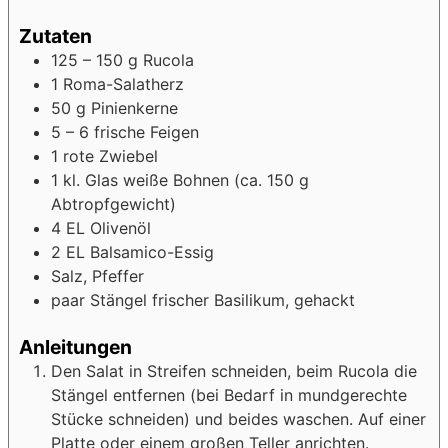
Zutaten
125
– 150 g
Rucola
1
Roma-Salatherz
50
g
Pinienkerne
5
– 6
frische Feigen
1
rote Zwiebel
1
kl. Glas
weiße Bohnen (ca. 150 g
Abtropfgewicht)
4
EL
Olivenöl
2
EL
Balsamico-Essig
Salz, Pfeffer
paar
Stängel
frischer Basilikum, gehackt
Anleitungen
Den Salat in Streifen schneiden, beim Rucola die
Stängel entfernen (bei Bedarf in mundgerechte
Stücke schneiden) und beides waschen. Auf einer
Platte oder einem großen Teller anrichten.