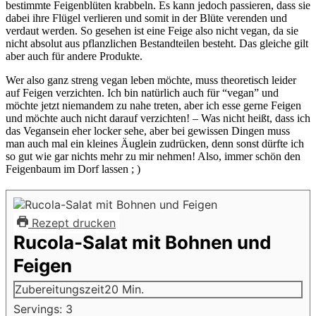
bestimmte Feigenblüten krabbeln. Es kann jedoch passieren, dass sie
dabei ihre Flügel verlieren und somit in der Blüte verenden und
verdaut werden. So gesehen ist eine Feige also nicht vegan, da sie
nicht absolut aus pflanzlichen Bestandteilen besteht. Das gleiche gilt
aber auch für andere Produkte.
Wer also ganz streng vegan leben möchte, muss theoretisch leider
auf Feigen verzichten. Ich bin natürlich auch für “vegan” und
möchte jetzt niemandem zu nahe treten, aber ich esse gerne Feigen
und möchte auch nicht darauf verzichten! – Was nicht heißt, dass ich
das Vegansein eher locker sehe, aber bei gewissen Dingen muss
man auch mal ein kleines Äuglein zudrücken, denn sonst dürfte ich
so gut wie gar nichts mehr zu mir nehmen! Also, immer schön den
Feigenbaum im Dorf lassen ; )
Rezept drucken
Rucola-Salat mit Bohnen und
Feigen
Minuten
Zubereitungszeit
20
Min.
Servings:
3