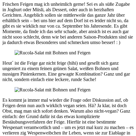
Frischen Feigen mag ich unheimlich gerne! Sei es als süße Zugabe
in Joghurt oder Müsli, als Dessert, oder auch in herzhaften
Gerichten. Angeblich sollen sie mittlerweile das ganze Jahr über
erhältlich sein – bei uns hier auf dem Dorf ist es leider nicht so, da
gibt es sie wirklich nur von ca. September bis Jahresende. Es gibt
Momente, da finde ich das sehr schade, aber ansich ist es auch gar
nicht sooo schlecht, denn wie bei anderen Saison-Produkten sind sie
ja dadurch etwas Besonderes und schmecken umso besser! : )
Heut´ ist die Feige gar nicht feige (hihi) und gesellt sich ganz
ungeniert zu einem feinen grünen Salat, weißen Bohnen und
nussigen Pinienkernen. Eine gewagte Kombination? Ganz und gar
nicht, sondern einfach eine leckere, runde Sache!
Es kommt ja immer mal wieder die Frage oder Diskussion auf, ob
Feigen denn nun auch wirklich vegan seien. Hä? Ja klar, ist doch
Obst, mag man sich sofort denken. Warum also nicht-vegan? Ganz
einfach: der Grund dafür ist das etwas komplizierte
Bestäubungsverfahren der Feige. Hierfür ist eine bestimmte
Wespenart verantwortlich und – um es jetzt mal kurz zu machen – es
verlieren zig Wespenweibchen ihr Leben, wenn sie zur Eiablage in