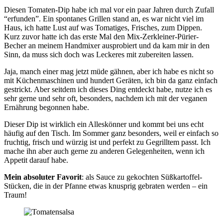
Diesen Tomaten-Dip habe ich mal vor ein paar Jahren durch Zufall
“erfunden”. Ein spontanes Grillen stand an, es war nicht viel im
Haus, ich hatte Lust auf was Tomatiges, Frisches, zum Dippen.
Kurz zuvor hatte ich das erste Mal den Mix-Zerkleiner-Pürier-
Becher an meinem Handmixer ausprobiert und da kam mir in den
Sinn, da muss sich doch was Leckeres mit zubereiten lassen.
Jaja, manch einer mag jetzt müde gähnen, aber ich habe es nicht so
mit Küchenmaschinen und hundert Geräten, ich bin da ganz einfach
gestrickt. Aber seitdem ich dieses Ding entdeckt habe, nutze ich es
sehr gerne und sehr oft, besonders, nachdem ich mit der veganen
Ernährung begonnen habe.
Dieser Dip ist wirklich ein Alleskönner und kommt bei uns echt
häufig auf den Tisch. Im Sommer ganz besonders, weil er einfach so
fruchtig, frisch und würzig ist und perfekt zu Gegrilltem passt. Ich
mache ihn aber auch gerne zu anderen Gelegenheiten, wenn ich
Appetit darauf habe.
Mein absoluter Favorit
: als Sauce zu gekochten Süßkartoffel-
Stücken, die in der Pfanne etwas knusprig gebraten werden – ein
Traum!