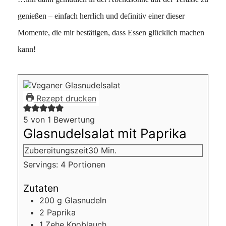
genießen – einfach herrlich und definitiv einer dieser
Momente, die mir bestätigen, dass Essen glücklich machen
kann!
Rezept drucken
5
von 1 Bewertung
Glasnudelsalat mit Paprika
Minuten
Zubereitungszeit
30
Min.
Servings:
4
Portionen
Zutaten
200
g
Glasnudeln
2
Paprika
1
Zehe
Knoblauch