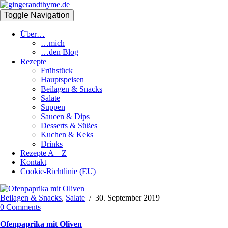
Toggle Navigation
Über…
…mich
…den Blog
Rezepte
Frühstück
Hauptspeisen
Beilagen & Snacks
Salate
Suppen
Saucen & Dips
Desserts & Süßes
Kuchen & Keks
Drinks
Rezepte A – Z
Kontakt
Cookie-Richtlinie (EU)
Beilagen & Snacks
,
Salate
/
30. September 2019
0 Comments
Ofenpaprika mit Oliven