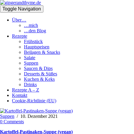
Toggle Navigation
Über…
…mich
…den Blog
Rezepte
Frühstück
Hauptspeisen
Beilagen & Snacks
Salate
Suppen
Saucen & Dips
Desserts & Süßes
Kuchen & Keks
Drinks
Rezepte A – Z
Kontakt
Cookie-Richtlinie (EU)
Suppen
/
10. Dezember 2021
0 Comments
Kartoffel-Pastinaken-Suppe (vegan)