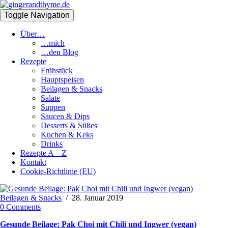
Toggle Navigation
Über…
…mich
…den Blog
Rezepte
Frühstück
Hauptspeisen
Beilagen & Snacks
Salate
Suppen
Saucen & Dips
Desserts & Süßes
Kuchen & Keks
Drinks
Rezepte A – Z
Kontakt
Cookie-Richtlinie (EU)
Beilagen & Snacks
/
28. Januar 2019
0 Comments
Gesunde Beilage: Pak Choi mit Chili und Ingwer (vegan)